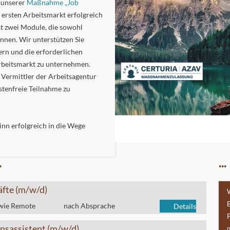
n unserer
Maßnahme „Job
 ersten Arbeitsmarkt erfolgreich
t zwei Module, die sowohl
nnen. Wir unterstützen Sie
dern und die erforderlichen
Arbeitsmarkt zu unternehmen.
 Vermittler der Arbeitsagentur
stenfreie Teilnahme zu
nn erfolgreich in die Wege
.
..
äfte (m/w/d)
wie Remote
nach Absprache
Details
nsassistent (m/w/d)