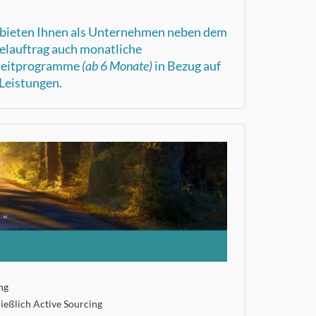
bieten Ihnen als Unternehmen neben dem
elauftrag auch monatliche
leitprogramme
(ab 6 Monate)
in Bezug auf
Leistungen.
ng
ließlich Active Sourcing