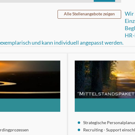
Wir 
Alle Stellenangebote zeigen
Einz
Beg
HR-
r exemplarisch und kann individuell angepasst werden.
Strategische Personalplanu
ardingprozessen
Recruiting - Support einsch