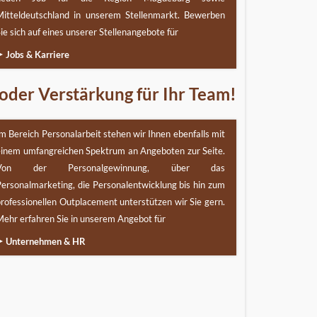
Mitteldeutschland in unserem Stellenmarkt. Bewerben
ie sich auf eines unserer Stellenangebote für
Jobs & Karriere
. oder Verstärkung für Ihr Team!
m Bereich Personalarbeit stehen wir Ihnen ebenfalls mit
einem umfangreichen Spektrum an Angeboten zur Seite.
Von der Personalgewinnung, über das
ersonalmarketing, die Personalentwicklung bis hin zum
rofessionellen Outplacement unterstützen wir Sie gern.
ehr erfahren Sie in unserem Angebot für
Unternehmen & HR